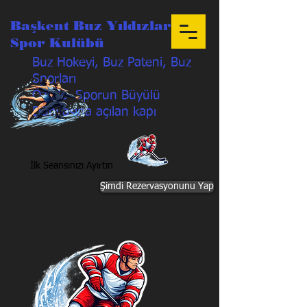
Başkent Buz Yıldızları
Spor Kulübü
Buz Hokeyi, Buz Pateni, Buz
Sporları
Özetle Sporun Büyülü
Dünyasına açılan kapı
İlk Seansınızı Ayırtın
Şimdi Rezervasyonunu Yap